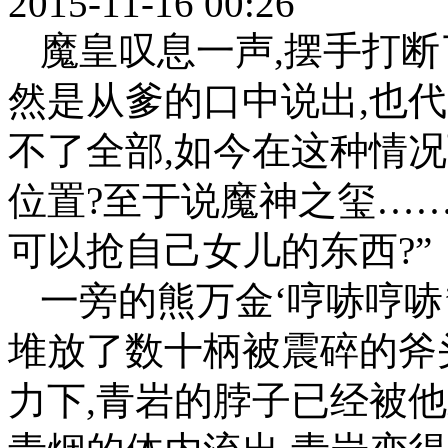
2015-11-16 00:26
魔皇叹息一声,摆手打断了
然是从爹的口中说出,也
不了全部,如今在这种情
位置?至于说魔神之玺…
可以抢自己女儿的东西?”
一旁的熊万金‘哼哧哼哧
堆放了数十柄被震碎的斧
力下,青岩的脖子已经被