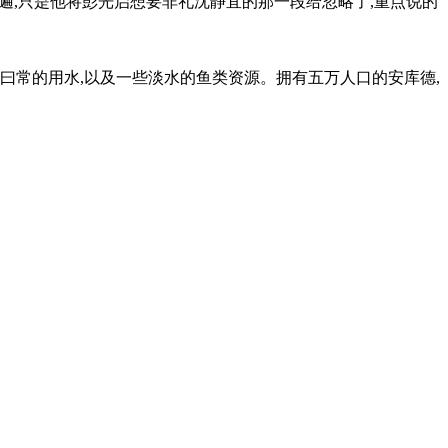
遍,只是他将彭光启想要非礼沈静宜的那一段给忽略了,重点说的
曰常的用水,以及一些淡水的鱼类资源。拥有五万人口的安库德,