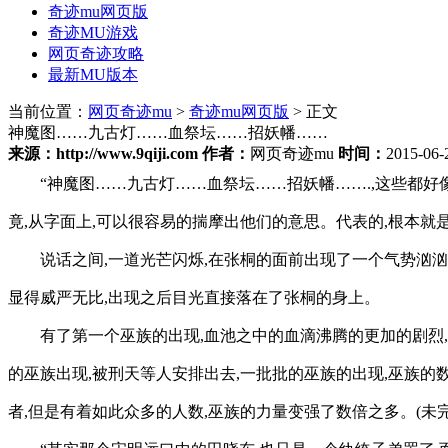
奇迹mu网页版
奇迹MU游戏
网页奇迹攻略
最新MU版本
当前位置：
网页奇迹mu
>
奇迹mu网页版
> 正文
神魔图……九古灯……血祭坛……招妖幡……
来源：http://www.9qiji.com
作者：
网页奇迹mu
时间：
2015-06-
“神魔图……九古灯……血祭坛……招妖幡…….,这些都
竟,从字面上,可以很容易的揣摩出他们的意思。代表的,根本就
说话之间,一道光芒闪烁,在张桐的面前出现了一个气势汹汹
显得威严无比,出现之后目光直接落在了张桐的身上。
有了第一个巫族的出现,血池之中的血滴沸腾的更加的剧烈,一
的巫族出现,被刑天等人安排出去,一批批的巫族的出现,巫族
者,但是有着如此众多的人数,巫族的力量变强了数倍之多。(未完