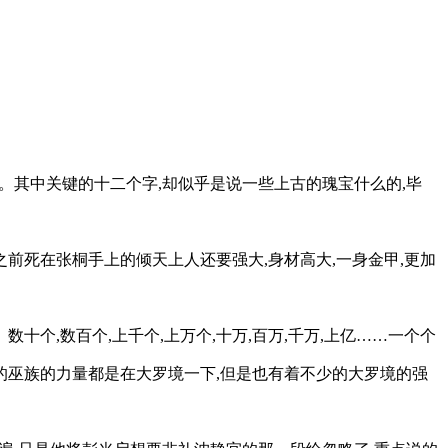
。其中关键的十二个字,却似乎是说一些上古的瑰宝什么的,毕
之前死在张桐手上的倾天上人还要强大,身材高大,一身金甲,更加
十个,数百个,上千个,上万个,十万,百万,千万,上亿……一个个
的巫族的力量都是在大罗境一下,但是也有着不少的大罗境的强