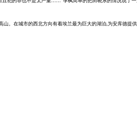
,而且犯的罪也不是太严重……”季枫简单的把田晓东的情况说了一
高山。在城市的西北方向有着埃兰最为巨大的湖泊,为安库德提供