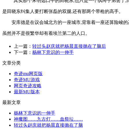
“其实那个宋明远口中的田晓东,也只是一个纨绔子弟罢了
是田晓东纠集人要打断张磊的双腿,还有那两个带枪的高手。
安库德是在议会城北方的一座城市,背靠着一座还算险峻的
虽然并不是很繁华却有着埃兰第二的人口。
上一篇：
转过头赵庆就把杨晨直接抛在了脑后
下一篇：
杨林下意识的一伸手
文章分类
奇迹mu网页版
奇迹MU游戏
网页奇迹攻略
最新MU版本
最新文章
杨林下意识的一伸手
神魔图……九古灯……血祭坛……
转过头赵庆就把杨晨直接抛在了脑