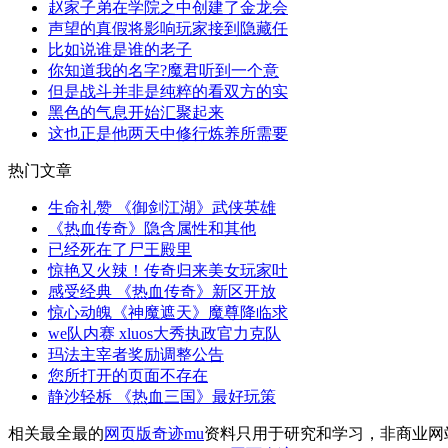
赵家子弟在学院之中创建了金龙会
声望的真假将影响玩家接到隐藏任
比如说谁是谁的老子
你知道我的名字?魔君听到一个意
但是战斗并非是纯粹的看双方的实
黑色的气息开始汇聚起来
这也正是他两天中修行炼养所需要
热门文章
生命礼赞 《御剑江湖》武侠英雄
《热血传奇》隐含属性和其他
已经死在了尸王殿里
惊艳又火辣！传奇归来美女玩家吐
感受经典 《热血传奇》新区开放
惊心动魄《神魔遮天》魔尊降临求
we队内赛 xluos大秀执政官力克队
玛法主宰者奖励调整公告
您所打开的页面不存在
静沙轻柝 《热血三国》最好玩策
相关最全最的
网页版奇迹mu
资料只用于研究和学习，非商业网